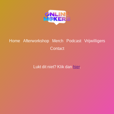
Home
Afterworkshop
Merch
Podcast
Vrijwilligers
Contact
Lukt dit niet? Klik dan
hier
.