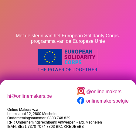
Met de steun van het European Solidarity Corps-
programma van de Europese Unie
@online.makers
hi@onlinemakers.be
onlinemakersbelgie
Online Makers vzw
Leemstraat 12, 2800 Mechelen
Ondernemingsnummer: 0803.748.829
RPR Ondernemingsrechtbank Antwerpen - afd. Mechelen
IBAN: BE21 7370 7074 7803 BIC: KREDBEBB